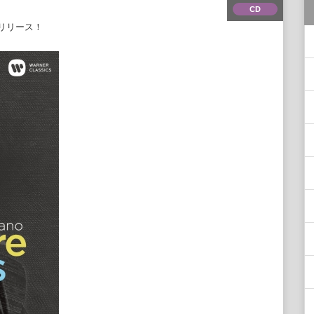
CD
リリース！