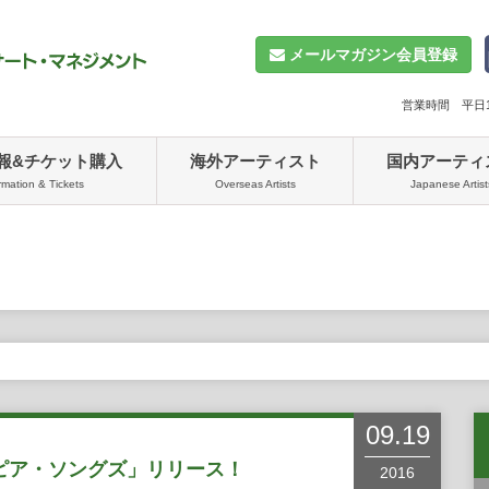
メールマガジン会員登録
営業時間 平日10
報&チケット購入
海外アーティスト
国内アーティ
rmation & Tickets
Overseas Artists
Japanese Artist
09.19
ピア・ソングズ」リリース！
2016