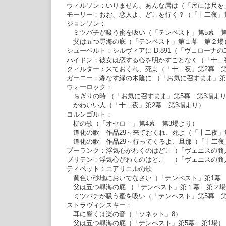
ウィルソン：いりません、あんな唇は（「尺には尺を
モーリー：おお、恋人よ、どこを行く？（「十二夜」
ジョンソン：
ミツバチが吸う蜜を吸い（「テンペスト」第5幕 第
父は五つ尋海の底（「テンペスト」第１幕 第２場
シューベルト：シルヴィアに D.891（「ヴェローナ
ハイドン：彼女は恋する心を明かすことなく（「十二
クィルター：来ておくれ、死よ（「十二夜」第2幕 第
ガーニー：森なす緑の木陰に （「お気に召すまま」第
ウォーロック：
ちぎりの時 （「お気に召すまま」第5幕 第3場よ
かわいい人（「十二夜」第2幕 第3場より）
コルンゴルト：
柳の歌（「オセロ―」第4幕 第3場より）
道化の歌 作品29～来ておくれ、死よ（「十二夜」
道化の歌 作品29～行ってくるよ、旦那（「十二夜
プーランク：浮気心がわくのはどこ（「ヴェニスの商
ブリテン：浮気心がわくのはどこ （「ヴェニスの商
ティペット：エアリエルの歌
黄色い砂地においでなさい（「テンペスト」第1幕 
父は五つ尋海の底 （「テンペスト」第１幕 第２場
ミツバチが吸う蜜を吸い（「テンペスト」第5幕 第
ストラヴィンスキー：
耳に響くは楽の音（「ソネット」8）
父は五つ尋海の底（「テンペスト」第5幕 第1場）