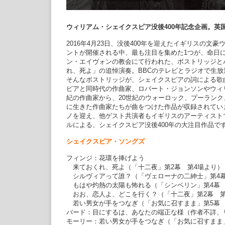
ウィリアム・シェイクスピア没後400年記念企画。
2016年4月23日、没後400年を迎えたイギリスの
ントが開催される中、最も注目を集めた1つが、命日
ン・エイヴォンの教会にて行われた、ボストリッジと
れ、死よ」の追悼演奏。BBCのテレビとラジオで生
そんなボストリッジが、シェイクスピアの詞による歌
ピアと同時代の作曲家、ロバート・ジョンソンやウィリ
紀の作曲家から、20世紀のウォーロック、プーラン
に生きた作曲家たちが曲をつけた作品が収録されてい
ノを迎え、他ゲスト共演者もイギリスのアーティスト
ルによる、シェイクスピア没後400年の大注目作品で
シェイクスピア・ソングズ
フィンジ：花環を捧げよう
来ておくれ、死よ（「十二夜」第2幕 第4場より）
シルヴィアって誰？（「ヴェローナの二紳士」第4幕
もはや灼熱の太陽も怖れる（「シンベリン」第4幕 
おお、恋人よ、どこを行く？（「十二夜」第2幕 第
若い男女が手をつなぎ（「お気に召すまま」第5幕 
バード：目にするは、あなたの端正な様（作者不詳、
モーリー：若い男女が手をつなぎ（「お気に召すまま