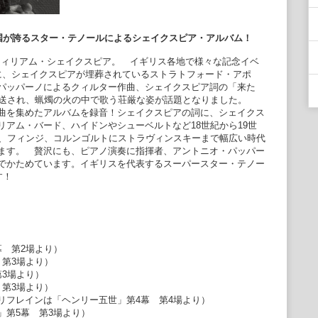
英国が誇るスター・テノールによるシェイクスピア・アルバム！
文豪ウィリアム・シェイクスピア。 イギリス各地で様々な記念イベ
に、シェイクスピアが埋葬されているストラトフォード・アポ
パッパーノによるクィルター作曲、シェイクスピア詞の「来た
放送され、蝋燭の火の中で歌う荘厳な姿が話題となりました。
曲を集めたアルバムを録音！シェイクスピアの詞に、シェイクス
アム・バード、ハイドンやシューベルトなど18世紀から19世
ク、フィンジ、コルンゴルトにストラヴィンスキーまで幅広い時代
ます。 贅沢にも、ピアノ演奏に指揮者、アントニオ・パッパー
でかためています。イギリスを代表するスーパースター・テノー
す！
 第2場より）
第3場より）
3場より）
第3場より）
リフレインは「ヘンリー五世」第4幕 第4場より）
」第5幕 第3場より）