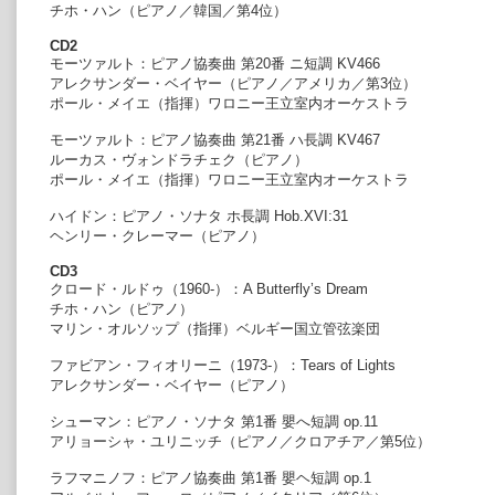
チホ・ハン（ピアノ／韓国／第4位）
CD2
モーツァルト：ピアノ協奏曲 第20番 ニ短調 KV466
アレクサンダー・ベイヤー（ピアノ／アメリカ／第3位）
ポール・メイエ（指揮）ワロニー王立室内オーケストラ
モーツァルト：ピアノ協奏曲 第21番 ハ長調 KV467
ルーカス・ヴォンドラチェク（ピアノ）
ポール・メイエ（指揮）ワロニー王立室内オーケストラ
ハイドン：ピアノ・ソナタ ホ長調 Hob.XVI:31
ヘンリー・クレーマー（ピアノ）
CD3
クロード・ルドゥ（1960-）：A Butterfly’s Dream
チホ・ハン（ピアノ）
マリン・オルソップ（指揮）ベルギー国立管弦楽団
ファビアン・フィオリーニ（1973-）：Tears of Lights
アレクサンダー・ベイヤー（ピアノ）
シューマン：ピアノ・ソナタ 第1番 嬰へ短調 op.11
アリョーシャ・ユリニッチ（ピアノ／クロアチア／第5位）
ラフマニノフ：ピアノ協奏曲 第1番 嬰ヘ短調 op.1