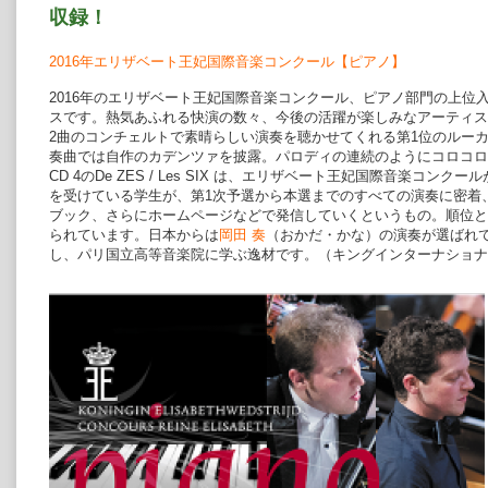
収録！
2016年エリザベート王妃国際音楽コンクール【ピアノ】
2016年のエリザベート王妃国際音楽コンクール、ピアノ部門の上位
スです。熱気あふれる快演の数々、今後の活躍が楽しみなアーティス
2曲のコンチェルトで素晴らしい演奏を聴かせてくれる第1位のルーカ
奏曲では自作のカデンツァを披露。パロディの連続のようにコロコロ
CD 4のDe ZES / Les SIX は、エリザベート王妃国際音楽コ
を受けている学生が、第1次予選から本選までのすべての演奏に密着
ブック、さらにホームページなどで発信していくというもの。順位と
られています。日本からは
岡田 奏
（おかだ・かな）の演奏が選ばれて
し、パリ国立高等音楽院に学ぶ逸材です。（キングインターナショナ