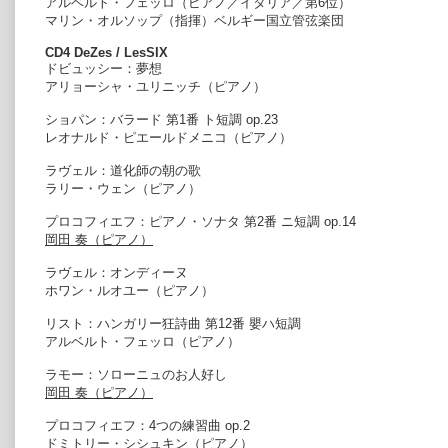
アルベルト・フェッロ（ピアノ／イタリア／第6位）
マリン・オルソップ（指揮）ベルギー国立管弦楽団
CD4 DeZes / LesSIX
ドビュッシー：夢想
アリョーシャ・ユリニッチ（ピアノ）
ショパン：バラード 第1番 ト短調 op.23
レオナルド・ピエールドメニコ（ピアノ）
ラヴェル：道化師の朝の歌
ラリー・ウェン（ピアノ）
プロコフィエフ：ピアノ・ソナタ 第2番 ニ短調 op.14
岡田 奏（ピアノ）
ラヴェル：オンディーヌ
ホワン・ルオユー（ピアノ）
リスト：ハンガリー狂詩曲 第12番 嬰ハ短調
アルベルト・フェッロ（ピアノ）
ラモー：ソローニュのお人好し
岡田 奏（ピアノ）
プロコフィエフ：4つの練習曲 op.2
ドミトリー・シシュキン（ピアノ）