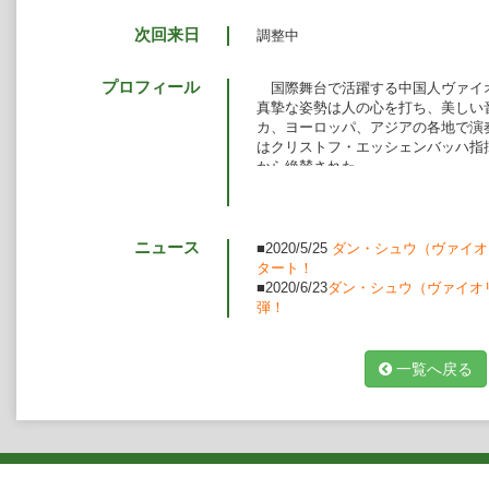
次回来日
調整中
プロフィール
国際舞台で活躍する中国人ヴァイ
真摯な姿勢は人の心を打ち、美しい
カ、ヨーロッパ、アジアの各地で演奏
はクリストフ・エッシェンバッハ指
から絶賛された。
これまでに、クリストフ・エッシ
ントルモン、ヤツェク・カスプシク
デレツキ、ウロシュ・ラヨヴィチ、
フ・ワイケルト、ロン・ユー等の指
ニュース
■2020/5/25
ダン・シュウ（ヴァイオ
し、ザルツブルク、タングルウッド
タート！
シュレスヴィヒ・ホルシュタイン、
■2020/6/23
ダン・シュウ（ヴァイオ
各音楽祭で演奏し、マスタークラス
弾！
近年のハイライトは、ズービン・
共演や、ザルツブルク音楽祭でのカ
センターでのタン・ドゥンの三重協
一覧へ戻る
ン協奏曲「Let Fly」の中国初演
団）などがある。また、クリストフ
デュオ・リサイタルを開催している。
ルハルト・オピッツと共演するほか
イオリン・ソナタ全曲演奏会を北京
る。