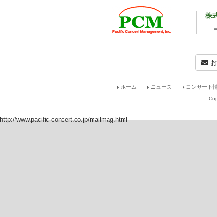
室内楽では、フィリップ・アント
ード、ラン・ラン、ジャン＝イヴ・
株
リー・ホフマン、ミッシャ・マイス
イのメーリ・メータ音楽財団では、
リオで演奏し、ハンブルクで開催し
絶賛された。
北京生まれ。9歳の時にチャイナ・
お
イオリン協奏曲を披露し、デビュー
師事し、その4年後にはアレクシス
音楽院でルーシー・ロバートに師事
ホーム
ニュース
コンサート情
奏曲をカーネギーホールで演奏した
Cop
音楽コンクールに入賞し、エリザベ
リンコンクールでも優秀な成績を残
アーロン・ローザンドからも指導を
http://www.pacific-concert.co.jp/mailmag.html
録音では、カスカヴェル、CPO、
る。2017年には2つの世界初録音
アノ協奏曲第3番／ヴァイオリン協
劇場管弦楽団）、『ノーザン・ライ
の楽章」（ピアノ：ブライト・シェ
得ている。2013年、世界で初めて