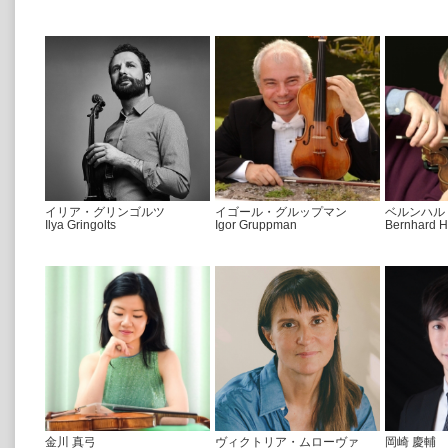
イリア・グリンゴルツ
イゴール・グルップマン
ベルンハル
Ilya Gringolts
Igor Gruppman
Bernhard H
金川 真弓
ヴィクトリア・ムローヴァ
岡崎 慶輔