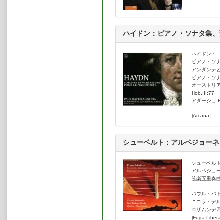
番」を、Transart classicレー
2019年9月25日、ウィーンで逝
ハイドン：ピアノ・ソナタ集、
ハイドン：
ピアノ・ソナタ
アンダンテと変奏
ピアノ・ソナタ
オーストリ
Hob.III:77
アダージョ Ho
[Arcana]
シューベルト：アルペジョーネ
シューベル
アルペジョー
弦楽五重奏曲 
パウル・バ
ニコラ・デ
ロザムンデ
[Fuga Libera