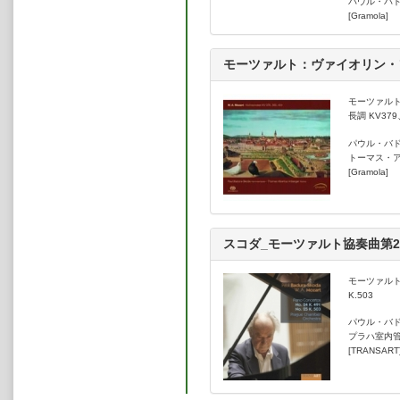
パウル・バ
[Gramola]
モーツァルト：ヴァイオリン・ソ
モーツァルト
長調 KV379
パウル・バ
トーマス・
[Gramola]
スコダ_モーツァルト協奏曲第2
モーツァルト：
K.503
パウル・バ
プラハ室内
[TRANSART