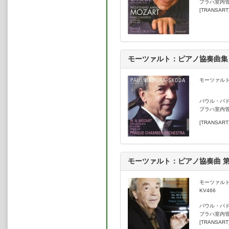
プラハ室内
ム、ハンス・クナッパーツブッシュ
[TRANSART
ンスキー、ロリン・マゼール、ジョ
ー・ゲオルグ・ショルティ、ヴァイ
演した。
しかし、バドゥラ＝スコダはその
ことなく、バロックから現代音楽ま
モーツァルト：ピアノ協奏曲集
トリーを狭く絞って、それだけを専
楽学の分野の仕事もやり、また、音
に、膨大な量の自筆譜や初版のマイ
モーツァルト：
コレクションした。1976年、オー
ストリア科学・芸術功労賞」を授与し
パウル・バ
ング」が贈られた。これは、ヴィル
プラハ室内
彼は数多くのコンサートのため、
[TRANSART
ーマ、マドリード、ミラノ、東京、
スなど）、また、ワルシャワのショ
フェスティバル、エストリル・フェ
シュレスヴィヒ・ホルシュタイン・
出演した。さらに、リーズ国際コン
モーツァルト：ピアノ協奏曲 第
ル、ブリュッセルのエリザベート王
審査委員会のメンバーも務めた。
モーツァルト
LPやCDに、すでに膨大な録音を
KV466
グを続け、GENUINレーベルより
ノ曲」をリリース。さらに、モーツ
パウル・バ
プラハ室内
プラハ室内管弦楽団と共に進行中であ
[TRANSART
曲第15番、第20番」を、2014年4