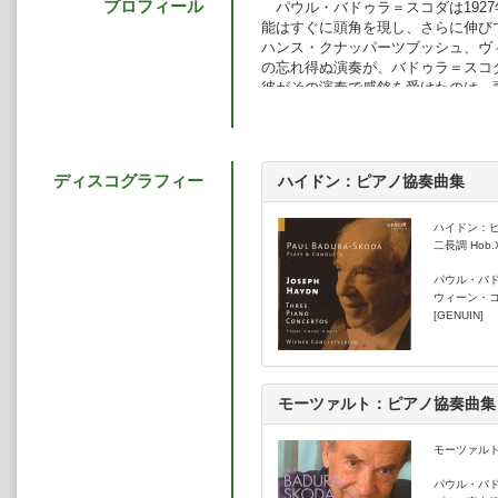
プロフィール
パウル・バドゥラ＝スコダは192
能はすぐに頭角を現し、さらに伸び
ハンス・クナッパーツブッシュ、ヴ
の忘れ得ぬ演奏が、バドゥラ＝スコ
彼がその演奏で感銘を受けたのは、
楽の持つ倫理的な力の存在であった
1945年、バドゥラ＝スコダはウ
リア音楽コンクールで優勝し、注目
ャーのマスタークラスの奨学金がそ
ディスコグラフィー
ハイドン：ピアノ協奏曲集
楽家としての将来の基盤となった。
数年後、彼はフィッシャーのアシ
やザルツブルク、エディンバラ、シ
ハイドン：ピア
た。晩年も若い音楽家との身近な交
二長調 Hob.X
数多く務め、自分の貴重な時間と情
パウル・バ
スをした。彼が音楽について、熱く
ウィーン・
を聞いたことがある人は、それを決
[GENUIN]
1949年、ヴィルヘルム・フルト
バドゥラ＝スコダの並外れた才能に
して、この若いウィーン生まれのピ
ツブルク・フェスティバルに衝撃的な
モーツァルト：ピアノ協奏曲集
クでの初のコンサートは、たちまち
たことである。同じようなセンセー
コードは何年もの間、ピアニストと
モーツァルト：
それ以来、バドゥラ＝スコダは主
パウル・バ
指揮者のヴィルヘルム・フルトヴェ