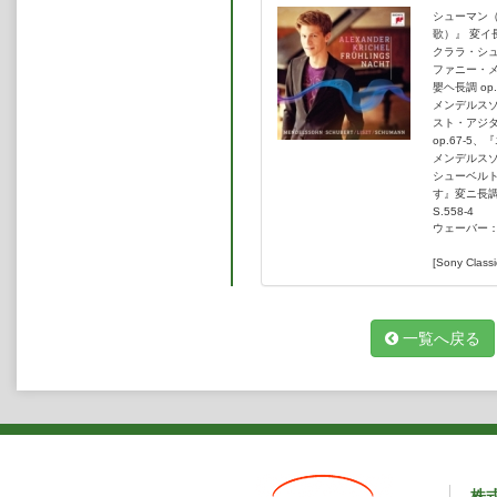
シューマン（
歌）』 変イ長
クララ・シュ
ファニー・
嬰ヘ長調 op
メンデルスゾ
スト・アジター
op.67-5、
メンデルスゾ
シューベルト
す』変ニ長調 
S.558-4
ウェーバー：華
[Sony Classi
一覧へ戻る
株