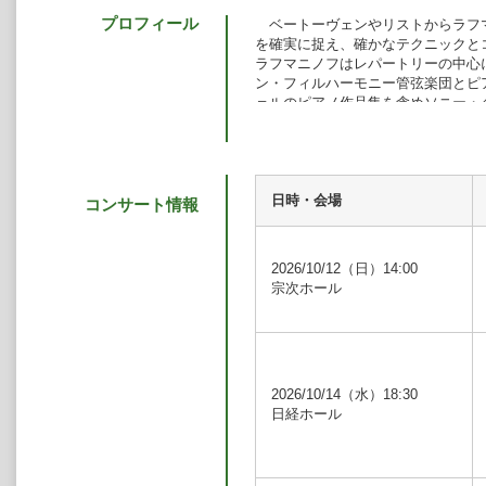
プロフィール
ベートーヴェンやリストからラフ
を確実に捉え、確かなテクニックと
ラフマニノフはレパートリーの中心
ン・フィルハーモニー管弦楽団とピ
ェルのピアノ作品集を含めソニー・
ークラシック賞を受賞。近年はベル
ー、ラフマニノフのピアノ作品集の
世界各地の主要ホールに登場し、
リン・コンツェルトハウス、ハンブ
イスハレ、ミュンヘン・ヘラクレス
日時・会場
コンサート情報
ィルハーモニー、チューリッヒ・ト
ールズ、サンクトペテルブルク・フ
ウン、カラカス、メキシコシティ、
2026/10/12（日）14:00
奏している。
宗次ホール
また、フランクフルト放送交響楽
ーモニー管弦楽団、ラインラント＝
ーメン・フィルハーモニー管弦楽団
ルハーモニー管弦楽団、サンクトペ
サン・ノット、ミヒャエル・ザンデ
2026/10/14（水）18:30
フェルツ、ヴォイチェク・ライスキ
日経ホール
ン等の指揮者と共演し、日本では東
各地の主要音楽祭にも招聘され、
メクレンブルク＝フォアポンメルン
キッシンジャー、ピアノ・オ・ジャ