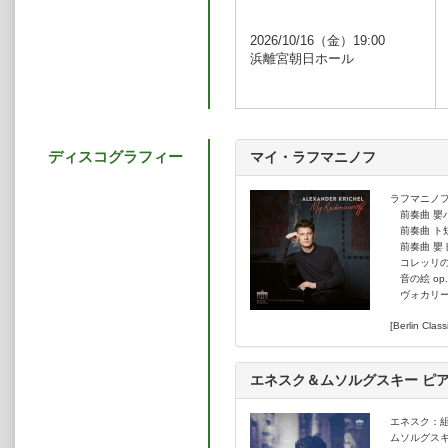
し、上海クァルテット、ゴルトムン
演している。
2026/10/16（金）19:00
文学や演劇を含む芸術家たちにフ
浜離宮朝日ホール
の共同創設者であり、芸術監督を務め
の芸術監督を務めるほか、ファニー
1989年、ハンブルク生まれ。ハ
イネフに、ロンドンの王立音楽大学
音楽以外の分野でも視覚芸術や語
楽を届ける活動や、ドイツのホスピ
ディスコグラフィー
マイ・ラフマニノフ
ラフマニノ
前奏曲 嬰ハ短
前奏曲 ト短調
前奏曲 嬰ト短
コレッリの主
音の絵 op.
ヴォカリーズ 
[Berlin Class
エネスク＆ムソルグスキー ピ
エネスク：組曲
ムソルグス