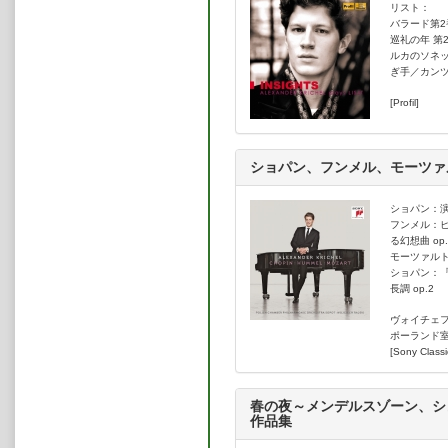
リスト：
バラード第2
巡礼の年 第
ルカのソネッ
ぎ手／カン
[Profil]
ショパン、フンメル、モーツァ
ショパン：演
フンメル：
る幻想曲 op.
モーツァルト
ショパン：
長調 op.2
ヴォイチェ
ポーランド
[Sony Classi
春の夜～メンデルスゾーン、シ
作品集