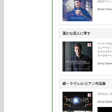
ボロディン
[Berlin Class
遥かな恋人に寄す
ベートーヴェ
シューマン：
クライスラ
ワーグナー=
[Sony Classi
鏡～ラヴェル:ピアノ作品集
ラヴェル：
[Sony Classi