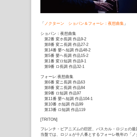
「
ノクターン ショパン＆フォーレ：夜想曲集
」
ショパン：夜想曲集
第2番 変ホ長調 作品9-2
第8番 変ニ長調 作品27-2
第14番 嬰ヘ短調 作品48-2
第5番 嬰ヘ長調 作品15-2
第1番 変ロ短調 作品9-1
第9番 ロ長調 作品32-1
フォーレ:夜想曲集
第6番 変ニ長調 作品63
第8番 変ニ長調 作品84
第9番 ロ短調 作品97
第11番 嬰ヘ短調 作品104-1
第10番 ホ短調 作品99
第13番 ロ短調 作品119
[TRITON]
フレンチ・ピアニズムの巨匠、パスカル・ロジェの最
当盤では、ロジェが十八番とするフォーレ晩年の「ノ