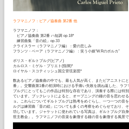
ラフマニノフ：ピアノ協奏曲 第2番 他
ラフマニノフ：
ピアノ協奏曲 第2番 ハ短調 op.18*
練習曲集「音の絵」op.33
クライスラー（ラフマニノフ編）：愛の悲しみ
フランツ・ベーア（ラフマニノフ編）：笑う小娘“W.Rのポルカ”
ボリス・ギルトブルグ(ピアノ)
カルロス・ミゲル・プリエト(指揮)*
ロイヤル・スコティッシュ国立管弦楽団*
数あるピアノ協奏曲の中でも、最も人気が高く、またピアニストにと
番」。交響曲第1番の初演時における手痛い失敗を跳ね返した、ラフ
ブルグにとってもこの作品は特別な存在であり、演奏する際には特別
ています。ブックレットによると、オープニングの鐘の音を思わせる
ョ。これらについてギルトブルグは熟考をめぐらし、一つ一つの音を
ルグは練習曲「音の絵」についても多くの考察をめぐらせており、そ
功しています。ジャケットに使われている写真は、ギルトブルグ自身
世主教会」。ラフマニノフの音楽を象徴する鐘の音を象徴する風景で