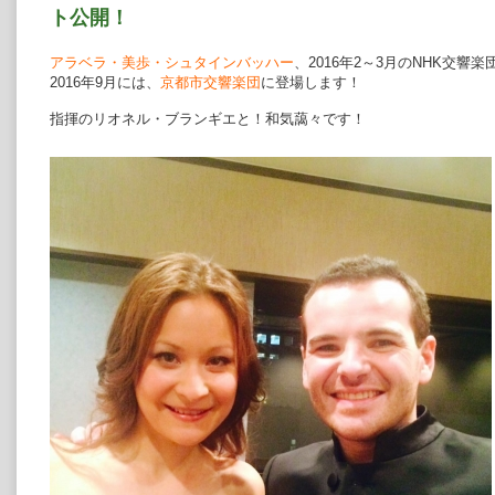
ト公開！
アラベラ・美歩・シュタインバッハー
、2016年2～3月のNHK交
2016年9月には、
京都市交響楽団
に登場します！
指揮のリオネル・ブランギエと！和気藹々です！