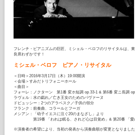
フレンチ・ピアニズムの巨匠、ミシェル・ベロフのリサイタルは、東
良席わずかです！
ミシェル・ベロフ ピアノ・リサイタル
＜日時＞2016年3月17日（木）19:00開演
＜会場＞すみだトリフォニーホール
＜曲目＞
フォーレ：ノクターン 第1番 変ホ短調 op.33-1 & 第6番 変ニ長調 op.
ラヴェル：水の戯れ／亡き王女のためのパヴァーヌ
ドビュッシー：2つのアラベスク／子供の領分
フランク：前奏曲、コラールとフーガ
メシアン：「幼子イエスに注ぐ20のまなざし」より
第19番 「われは眠る、されど心は目覚め」& 第20番 「愛
※演奏者の希望により、当初の発表から演奏曲順が変更となりました