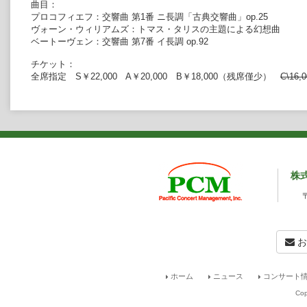
曲目：
プロコフィエフ：交響曲 第1番 ニ長調「古典交響曲」op.25
ヴォーン・ウィリアムズ：トマス・タリスの主題による幻想曲
ベートーヴェン：交響曲 第7番 イ長調 op.92
チケット：
全席指定 S￥22,000 A￥20,000 B￥18,000（残席僅少）
C\16,0
株
お
ホーム
ニュース
コンサート情
Cop