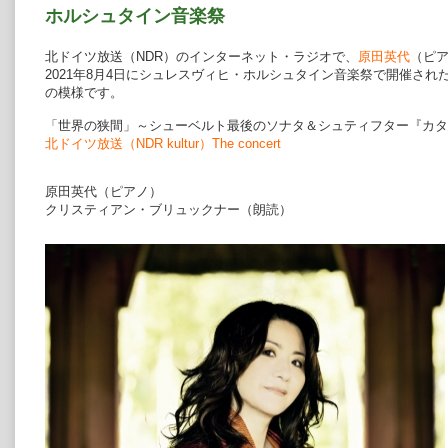
ホルシュタイン音楽祭
北ドイツ放送（NDR）のインターネット・ラジオで、
原田英代
（ピ
2021年8月4日にシュレスヴィヒ・ホルシュタイン音楽祭で開催さ
の模様です。
「世界の狭間」～シューベルト最後のソナタ＆シュティフター『カタ
北ドイツ放送（NDR kultur）The concert
原田英代（ピアノ）
クリスティアン・ブリュックナー（朗読）