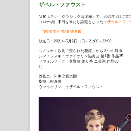
ザベル・ファウスト
NHK-Eテレ「クラシック音楽館」で、2021年2月
コロナ禍に来日を果たし話題となった
イザベル・ファ
「
N響演奏会 指揮 熊倉優
」
放送日：2021年5月2日（日）21:00～23:00
スメタナ：歌劇「売られた花嫁」から３つの舞曲
シマノフスキ：ヴァイオリン協奏曲 第1番 作品35
ドヴォルザーク：交響曲 第６番 ニ長調 作品60
他
管弦楽…NHK交響楽団
指揮…熊倉優
ヴァイオリン…イザベル・ファウスト