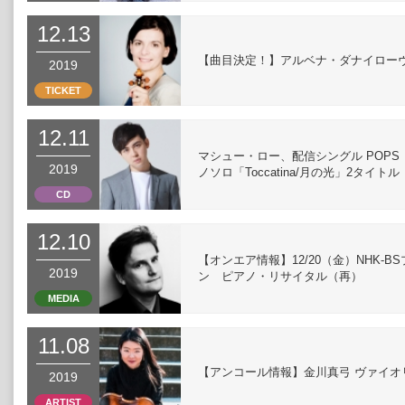
12.13
【曲目決定！】アルベナ・ダナイロー
2019
TICKET
12.11
マシュー・ロー、配信シングル POPS「Wan
2019
ノソロ「Toccatina/月の光」2タイト
CD
12.10
【オンエア情報】12/20（金）NHK
2019
ン ピアノ・リサイタル（再）
MEDIA
11.08
【アンコール情報】金川真弓 ヴァイ
2019
ARTIST