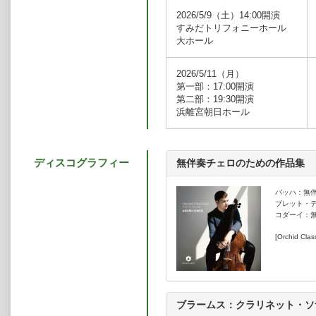
管弦楽団、ケント・ナガノ指揮モン
2026/5/9（土）14:00開演
バーおよびヨン・ストルゴールズ指
すみだトリフォニーホール
クセン指揮デンマーク国立交響楽団
大ホール
ル・スコティッシュ・ナショナル管
交響楽団、シルヴァン・カンブルラ
2026/5/11（月）
指揮BBCウェールズ・ナショナル
第一部：17:00開演
これまでにリサイタルを、カーネ
第二部：19:30開演
コンツェルトハウス、ハンブルク・
浜離宮朝日ホール
ハレ、LACルガーノ文化センター
る。また、メクレンブルク＝フォア
ヴェルビエ、マルタ・アルゲリッチ
楽では今後、スティーヴン・ハフ、
ディスコグラフィー
無伴奏チェロのための作品集
らと共に、ウィグモア・ホールやピ
ッド・クラシックスからのデビュー
は、バッハとコダーイのほか、ブレ
バッハ：無伴奏
ルバムは、グラモフォン誌で「卓越
ブレット・
の音楽への深い献身を示すチェリス
コダーイ：無
1994年、ルーマニアのブカレスト
[Orchid Clas
ェロを始める。ブカレストのサヴァ
後、ベルリン芸術大学でイェンス＝
使用楽器は、ドイツ音楽財団貸与のジ
製）。
ブラームス：クラリネット・ソ