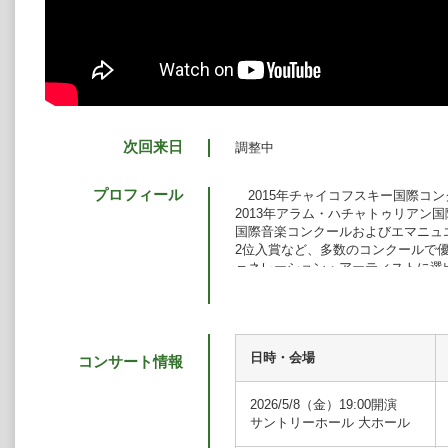
次回来日
調整中
プロフィール
2015年チャイコフスキー国際コ
2013年アラム・ハチャトゥリアン
国際音楽コンクールおよびエマニュ
2位入賞など、多数のコンクールで優秀
ェネレーション・アーティストに選出
におけるアーティスト・イン・レジ
2019/20シーズンは、多くのオ
イ・マダラシュ指揮フィルハーモニ
交響楽団、クシシュトフ・ペンデレ
団、マルタ・ガルドリンスカ指揮ボ
日時・会場
コンサート情報
揮トゥルク・フィルハーモニー管弦
ラル指揮ベルギー国立管弦楽団、ミ
2026/5/8（金）19:00開演
弦楽団、イオン・マリン指揮サンク
サントリーホール 大ホール
ード・ステア指揮ロチェスター・フ
近年のハイライトは、ヴァレリー