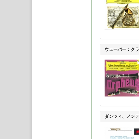
曲は名盤として名高い
版のモーツァルトの
オド楽器を用いて演
最近は指揮者として
の二役）、兵庫芸術
ゴ交響楽団（指揮者
シンキのタピオラ・
ロヴディフ・フィル
後進の育成にも非常
ウェーバー：ク
鞭を執る。また、世
ダンツィ、メン