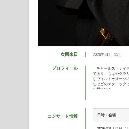
次回来日
2026年8月、11月
プロフィール
チャールズ・ナイデ
であり、もはやクラ
なヴィルトゥオーゾ
むほどのテクニック
を得ている。
これまでに、セント
弦楽団、ロイヤル・
ル、ターフェルムジ
楽団、読売日本交響
も一流のアンサンブ
日時・会場
コンサート情報
ノ、メンデルスゾー
ロ音楽祭、サラソタ
2026年8月24日（月