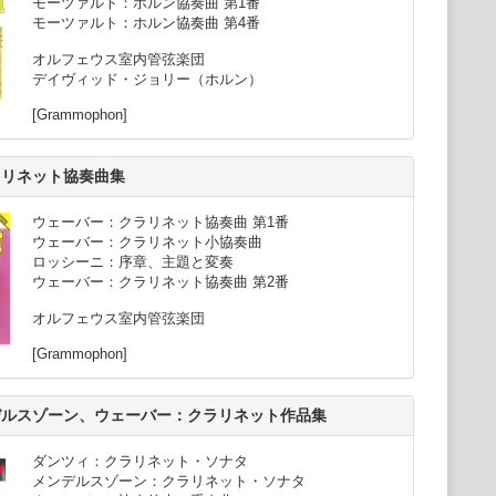
モーツァルト：ホルン協奏曲 第1番
（ドイツ・グラモフォン）。2014年10月にリリースされた最新
モーツァルト：ホルン協奏曲 第4番
協奏曲新録音（ブレーメン・ラジオホール・レコーズ）は、ピリ
奏されており、各方面より注目されている。
オルフェウス室内管弦楽団
も意欲的に活動を行っており、東京フィル（指揮者、ソリスト
デイヴィッド・ジョリー（ホルン）
文化センター管弦楽団（指揮者、ソリストの二役）、サンディエ
、ソリスト、作曲家の三役）、アヴァンティ室内管弦楽団、ヘル
[Grammophon]
シンフォニエッタ、ニュー・ワールド交響楽団、ブルガリアのプ
等を指揮した。
に熱心で、現在、ジュリアード音楽院をはじめ複数の学校で教
ラリネット協奏曲集
界中からマスタークラスやレクチャーコンサートの要請がある。
ウェーバー：クラリネット協奏曲 第1番
ウェーバー：クラリネット小協奏曲
ロッシーニ：序章、主題と変奏
ウェーバー：クラリネット協奏曲 第2番
オルフェウス室内管弦楽団
[Grammophon]
デルスゾーン、ウェーバー：クラリネット作品集
ダンツィ：クラリネット・ソナタ
メンデルスゾーン：クラリネット・ソナタ