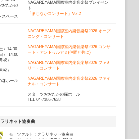
れている。
NAGAREYAMA国際室内楽音楽祭プレイベン
 おおたかの
歳からは父親にクラリネットを習う。17歳の時にクラリネット
ト
なレオン・ルシアノフに師事。イェール大学で文化人類学を学ん
「まちなかコンサート」Vol.2
ントスペース
連邦への初のフルブライト奨学生としてモスクワ国立音楽院に留
者のボリス・ディコフ、及びピアニストのキリル・ヴィノグラド
NAGAREYAMA国際室内楽音楽祭2026 オープ
ンヘン国際コンクールで最高位（1位なし2位）を獲得。1985年には
ニング・コンサート
のあるナウムバーグ・コンクールで優勝し、ソリストとしての地
NAGAREYAMA国際室内楽音楽祭2026 コンサ
土）14:00
した演奏者としても知られ（著名なピリオド管楽器アンサンブ
ート・アントゥルアミ(仲間と共に)
） 14:00
ット」の創設者）、また、古典的な協奏曲のカデンツァと装飾音
（月祝）
NAGAREYAMA国際室内楽音楽祭2026 ファミ
初のソリストでもある。ナイディックは作品のオリジナル版の復
リー・コンサート
割を果たしてきており、彼の手によってオリジナル版が復元され
（月祝）
ァルト、ウェーバーおよびコープランドの協奏曲、シューマンの
NAGAREYAMA国際室内楽音楽祭2026 ファイ
ョーソンの「アンダンテとアレグロ」等が挙げられる。また、ナ
の森ホール
ナル・コンサート
楽の熱心な演奏者でもあり、ミルトン・バビット、エリオット・
ン・デニソフ等の作品を初演している。
スターツおおたかの森ホール
年に東京フィルハーモニー交響楽団を指揮、モーツァルトのクラリ
TEL 04-7186-7638
振りも披露し絶賛された。また、同年オーケストラ・アンサンブ
ドの協奏曲、N響メンバーによる室内オーケストラとモーツァル
016年には兵庫PACチェンバー・オーケストラとの共演で協奏曲
ートーヴェンの交響曲4番を指揮し、大成功を収める。
クラリネット協奏曲
ソニー・クラシカル、ソニー・ヴィヴァルテ、ドイツ・グラモ
ン等、多数のレーベルからリリースしている。特に、長年にわた
モーツァルト：クラリネット協奏曲
オルフェウス室内管弦楽団とのモーツァルトとウェーバーの協奏