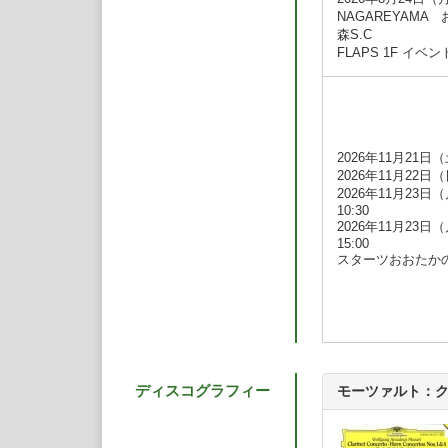
国の音楽祭に招待さ
NAGAREYAMA
母親にピアノを、7
森S.C
の指導者として高名
FLAPS 1F イベ
だ後、旧ソヴィエト
学。クラリネット奏
フに師事した。
1982年ARDミュ
アメリカで最も権威
位を確立した。
2026年11月21日（
ピリオド楽器の卓越
2026年11月22日（日
ル「モッツァフィア
2026年11月23日
を即興で演奏した最
10:30
元・演奏に重要な役
2026年11月23日
た作品には、モーツ
15:00
「幻想小曲集」、シ
スターツおおたか
イディックは現代音
カーター、エディソ
日本では、2014
ネット協奏曲の吹き
ル金沢とコープラン
トの協奏曲を共演、2
の吹きぶりおよびベ
ディスコグラフィー
モーツァルト：
レコーディングは、
フォン、ハイペリオ
り首席奏者を務めた