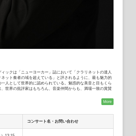
ィックは「ニューヨーカー」誌において「クラリネットの達人
リネット奏者の域を超えている」と評されるように、最も魅力的
の一人として世界的に認められている。魅惑的な美音と目もくら
は、世界の批評家はもちろん、音楽仲間からも、満場一致の賞賛
ルイス交響楽団、ミネアポリス交響楽団、オルフェウス室内管
More
フィルハーモニー管弦楽団、イ・ムジチ・ディ・モントリオー
ーク、ヘンデル・ハイドン・ソサエティ、ライプツィヒMDR交響
楽団、台湾国家交響楽団等と共演している。また室内楽において
ルと演奏会を行っており、ジュリアード、ガルネリ、ブレンター
コンサート名・お問い合わせ
ン、カルミナ等の弦楽四重奏団と共演している。その他、マルボ
音楽祭、BBCプロムス等をはじめ、アメリカおよびヨーロッパ各
）13:15