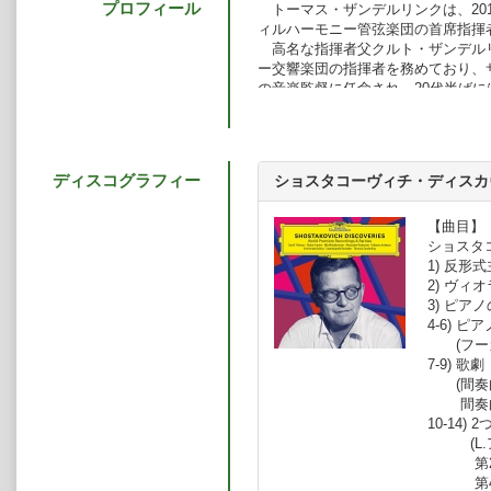
プロフィール
トーマス・ザンデルリンクは、201
ィルハーモニー管弦楽団の首席指揮
高名な指揮者父クルト・ザンデル
ー交響楽団の指揮者を務めており、
の音楽監督に任命され、20代半ば
プツィヒ・ゲヴァントハウス管弦楽
揮している。
ショスタコーヴィチ最後のオーケ
曲』（オーケストラ伴奏版）を世界
ディスコグラフィー
ショスタコーヴィチ・ディスカ
スター、ベルリン放送交響楽団）し
カラヤンとレナード・バーンスタイ
1980年代初頭には、ベルリン国
【曲目】
劇場にもデビューして『魔笛』（「謎
ショスタ
Wiener Kurier紙）と『フィ
1) 反形
ヴィチとチャイコフスキーの録音でOPU
2) ヴ
を受賞している。
3) ピア
これまでにボルティモア交響楽団
4-6) 
モニー管弦楽団、ダラス交響楽団、
(フーガ
弦楽団（旧ハンブルク北ドイツ放送
7-9) 
団、フィルハーモニア管弦楽団、ピ
(間奏曲
ム・フィルハーモニー管弦楽団、サ
間奏曲第
団、ケルンWDR交響楽団、ロンド
10-14
響楽団、ベルリン・ドイツ・オペラ
(L.ア
場、マリインスキー劇場、フィンラ
第2曲:
の優れたオーケストラとオペラカン
第4曲: