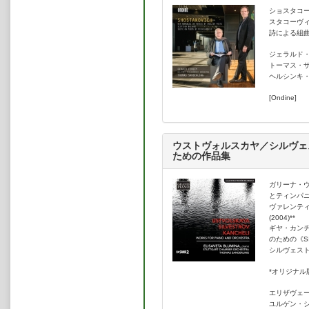
これらに先立つバイエルン放送交響
ショスタコー
ストラ伴奏版op.62/140）の英
スタコーヴィ
奏会は録音され何度も放送された。
詩による組曲
また、ドレスデン・シュターツカペ
ジェラルド
近見つかった歌劇『鼻』と同時代の
トーマス・
作曲家の未亡人イリーナから与えら
ヘルシンキ
近年はヴァインベルクの作品を数
ルハーモニー管弦楽団と『レクイエム
[Ondine]
で彼の最後のオペラ『白痴』の世界初
クトペテルブルクのマリインスキー
曲第21番』は、シュトゥットガル
7番』などはドレスデン・シュター
ウストヴォルスカヤ／シルヴェ
ための作品集
る。
最近の主な活動としては、2021年
ヤール虐殺80年特別演奏会、フィ
ガリーナ・ウ
ベリウスの録音（Accentus）で
とティンパニの
交響楽団への再登壇、ドレスデン・
ヴァレンティ
(2004)**
ハウス管弦楽団との契約などがあげら
ギヤ・カンチ
ーモニー管弦楽団、エストニア国立
のための《SIO
ツカペレ・ハレを指揮。ザグレブ・
シルヴェスト
の特別コンサート（ヴェルディ『レ
*オリジナル
エリザヴェー
ユルゲン・シ