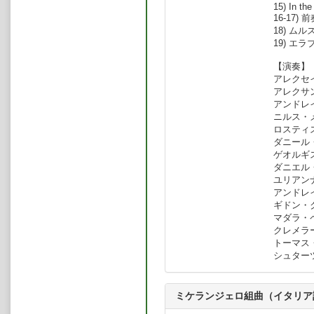
15) In the
またDGG（ショスタコーヴィチの
16-17
に）、BIS（２つのカンヌ・クラシッ
18) ム
レーベルに録音している。ソニー・
19) エ
CD of the Monthに選ばれ
コフィエフのヴァイオリン協奏曲）
【演奏】
楽団とのマーラーの交響曲第6番は、T
アレクセイ
音に選ばれたほか、カンヌ・クラシ
アレクサン
モニア管弦楽団とのブラームス交響
アンドレイ
他、アルベリク・マニャール、カー
ニルス・メ
他の作品の録音も積極的に行ってい
ロスティス
トーマス・ザンデルリンクは、エ
ダニール・
交響楽団を指揮し、モスクワ・デビ
ゲオルギス
たショスタコーヴィチは感銘を受け
ダニエル・
を自宅に招き、自ら交響曲第13番と
ユリアンナ
その初演にあたってショスタコーヴ
アンドレイ
その後、長年にわたってショスタコ
ギドン・ク
ーナ・ショスタコーヴィチ夫人と緊
マダラ・ペ
れていた『６つのロマンス』（詩：
クレメラー
ィリアム・シェイクスピア）の最初の
トーマス
れ、その手稿のコピーが夫人から与
シュターツ
世界初演にとりかかる。この『英国
語版で、また『ミケランジェロの詩
ンリー（バスバリトン）、ヘルシン
ミケランジェロ組曲（イタリア
ィーヌによって録音されている。この世界
Supersonic Awardをはじめ、