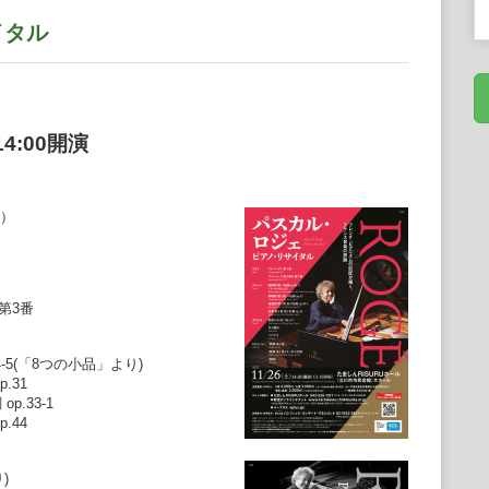
イタル
4:00開演
）
第3番
-5(「8つの小品」より)
.31
.33-1
.44
)