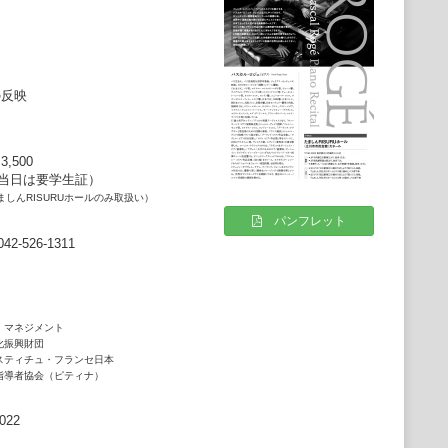
の反映
,500
公演当日は要学生証）
ましんRISURUホールのみ取扱い）
パンフレット
-526-1311
・マネジメント
振興財団
スティチュ・フランセ日本
導者協会（ピティナ）
2022