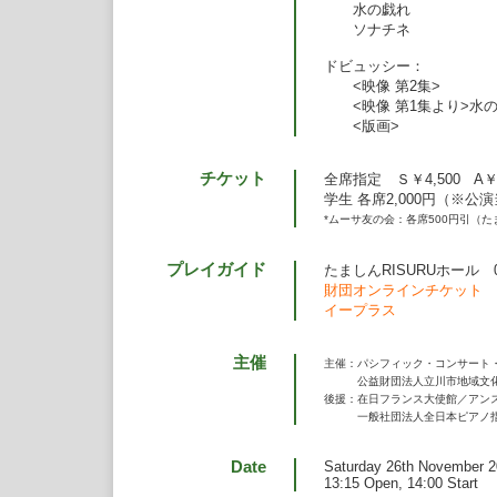
水の戯れ
ソナチネ
ドビュッシー：
<映像 第2集>
<映像 第1集より>水
<版画>
チケット
全席指定 Ｓ￥4,500 A￥3
学生 各席2,000円（※
*ムーサ友の会：各席500円引（た
プレイガイド
たましんRISURUホール 042
財団オンラインチケット
イープラス
主催
主催：パシフィック・コンサート
公益財団法人立川市地域文化
後援：在日フランス大使館／アン
一般社団法人全日本ピアノ指
Date
Saturday 26th November 
13:15 Open, 14:00 Start