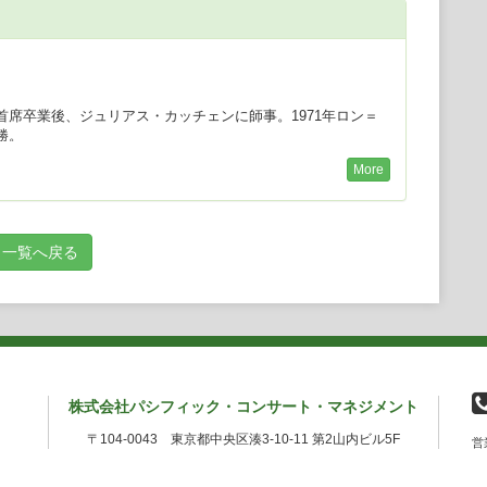
）
首席卒業後、ジュリアス・カッチェンに師事。1971年ロン＝
勝。
ヤル・コンセルトへボウ管、ウィーン響、ライプツィヒ・ゲヴ
More
ロマンド管、チューリッヒ・トーンハレ管、オスロ・フィル、
・フィル、ロサンゼルス・フィル、シカゴ響、日本では、
日本フィル、大阪フィル、京都市響、日本センチュリー響等と
・マゼール、サイモン・ラトル、クルト・マズア、マイケル・
一覧へ戻る
ー・アンドリュー・デイヴィス、マリス・ヤンソンス、エド・
ルバート、マレク・ヤノフスキ等と共演している。
ッカの専属アーティストとなり、「サン＝サーンス：ピアノ協
ュトワ指揮／フィルハーモニア管、ロイヤル・フィル、ロンド
ク：クラヴサンと管弦楽のための田園の奏楽、フランス組曲」
フランス国立管）、「プーランク：ピアノ作品全集」、「ラヴ
「サティ：ピアノ作品集」等をリリースし、2回のグラモフォ
ィソン賞等多くの賞を獲得した。エームス・クラシックスから
株式会社パシフィック・コンサート・マネジメント
イン：ピアノ協奏曲」、「ラヴェル：左手のためのピアノ協奏
ディ・イン・ブルー」（いずれもベルトラン・ド・ビリー指揮
〒104-0043 東京都中央区湊3-10-11 第2山内ビル5F
営
ックス・クラシックスからは、「ドビュッシー：ピアノ作品全
。オクタヴィア・レコードからの「ショパン＆フォーレ：夜想