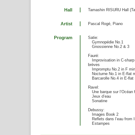
Hall
Tamashin RISURU Hall (Ta
Artist
Pascal Rogé, Piano
Program
Satie:
Gymnopédie No.1
Gnossienne No.2 & 3
Fauré:
Improvisation in C-sharp 
brèves
Impromptu No.2 in F mino
Nocturne No.1 in E-flat m
Barcarolle No.4 in E-flat 
Ravel:
Une barque sur l’Océan f
Jeux d’eau
Sonatine
Debussy:
Images Book 2
Reflets dans l’eau from 
Estampes