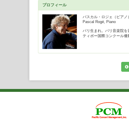
プロフィール
パスカル・ロジェ（ピアノ
Pascal Rogé, Piano
パリ生まれ。パリ音楽院を
ティボー国際コンクール優
これまでに、パリ管、ロイ
ァントハウス管、スイス・
ロンドン響、ニューヨーク
NHK響、日本フィル、新
共演。指揮者では、ロリン
ティルソン・トーマス、サ
デ・ワールト、アラン・ギ
17歳で名門ロンドン／デ
奏曲全集」（シャルル・デ
ン・フィル）、「プーラン
（シャルル・デュトワ指揮
ェル：ピアノ作品全集」、
ン賞、ディスク大賞、エデ
は、「ラヴェル＆ガーシュ
曲、ガーシュイン：ラプソ
ウィーン放送響）を、オニ
集」（全5巻）をリリース