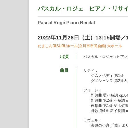
パスカル・ロジェ ピアノ・リサ
Pascal Rogé Piano Recital
2022年11月26日（土）13:15開場／1
たましんRISURUホール(立川市市民会館) 大ホール
出演
パスカル・ロジェ（ピアノ
曲目
サティ：
ジムノペディ 第1番
グノシェンヌ 第2番＆
フォーレ：
即興曲 嬰ハ短調 op.84
即興曲 第2番 ヘ短調 op
夜想曲 第1番 変ホ短調 op
舟歌 第4番 変イ長調 op
ラヴェル：
海原の小舟(「鏡」より