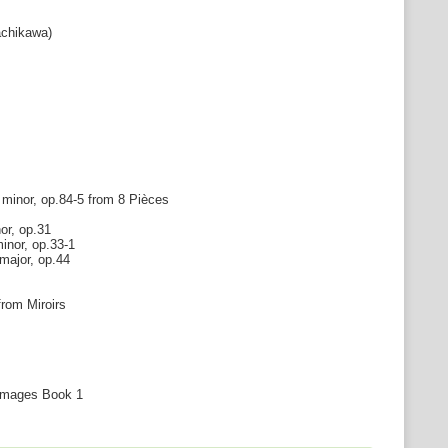
chikawa)
minor, op.84-5 from 8 Pièces
r, op.31
inor, op.33-1
major, op.44
rom Miroirs
Images Book 1