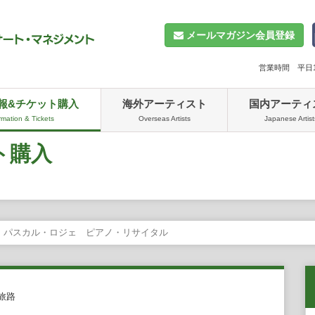
メールマガジン会員登録
営業時間 平日10
報&チケット購入
海外アーティスト
国内アーティ
rmation & Tickets
Overseas Artists
Japanese Artist
ト購入
パスカル・ロジェ ピアノ・リサイタル
旅路