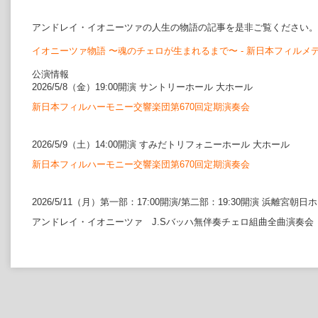
アンドレイ・イオニーツァの人生の物語の記事を是非ご覧ください。
イオニーツァ物語 〜魂のチェロが生まれるまで〜 - 新日本フィルメ
公演情報
2026/5/8
（金）
19:00
開演 サントリーホール 大ホール
新日本フィルハーモニー交響楽団第670
回定期演奏会
2026/5/9
（土）
14:00
開演 すみだトリフォニーホール 大ホール
新日本フィルハーモニー交響楽団第670
回定期演奏会
2026/5/11
（月）第一部：
17:00
開演/第二部：
19:30
開演 浜離宮朝日
アンドレイ・イオニーツァ
J.S
バッハ無伴奏チェロ組曲全曲演奏会