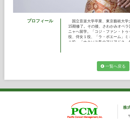
プロフィール
国立音楽大学卒業、東京藝術大学
15期修了。その後、さわかみオペラ
ニャへ留学。「コジ・ファン・トゥ
役、侍女１役、「ラ・ボエーム」ミ
ニ役、「ナクソス島のアリアドネ」
演。2017年トリエステ歌劇場「魔
ァトーレ」イネス役、同劇場移動公
の劇場に出演。また、2017年4月
初めて公式の演奏会に出演し、オペ
一覧へ戻る
ィ歌曲国際コンクール特別賞受賞。
株