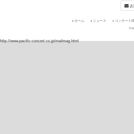
お
ホーム
ニュース
コンサート情
Cop
http://www.pacific-concert.co.jp/mailmag.html