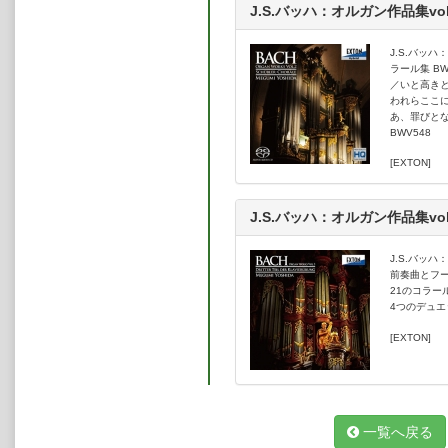
2007年にアーティスト・イン・レ
J.S.バッハ：オルガン作品集vol
た。
CDはオクタヴィア・レコードより、「
J.S.バッ
にわたりリリース。いずれもレコード
ラール集 BW
今月の一枚で紹介されるなど、高評
／いと高きと
現在、愛知県立芸術大学、日本大学
われらここに
師、カトリック吉祥寺教会オルガニ
あ、罪びとな
BWV548
[EXTON]
J.S.バッハ：オルガン作品集vol
J.S.バッ
前奏曲とフーガ
21のコラール
4つのデュエッ
[EXTON]
一覧へ戻る