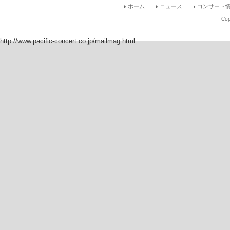
ホーム
ニュース
コンサート情
Cop
http://www.pacific-concert.co.jp/mailmag.html