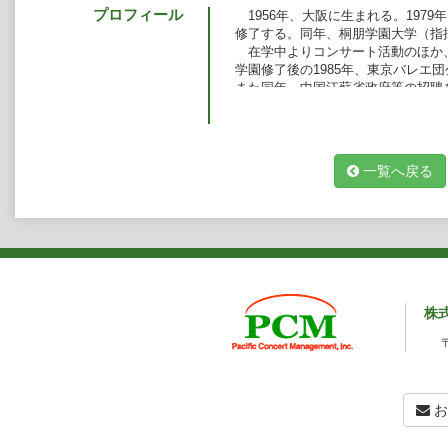
プロフィール
1956年、大阪に生まれる。1979
修了する。同年、桐朋学園大学（指
在学中よりコンサート活動のほか
学園修了後の1985年、東京バレエ
また同年、中国江蘇省政府等の招聘
1990年6月には、「オペラ・クリ
曲「三つのオレンジへの恋」全幕で
現在、札幌交響楽団、山形交響楽
ック管弦楽団、神奈川フィルハーモ
一覧へ戻る
広島交響楽団、九州交響楽団などに
詣が深い。特にバレエ音楽に関しては、
レエ団、牧阿佐美バレエ団など、わ
り、高い評価を得ている。
また、後進の育成やアマチュアの
学部の講師を務めてきたほか、現在
育成も数多い。
現在、東京ミュージック＆メディア
株
お