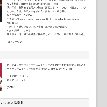
り , 夜想曲 , 蟲(行進曲), 街の灯(前奏曲)）／
聖夜
武井守成：軒訪るる秋雨／小舞曲／落葉の精／いりあひ／木蓮ありて／や
どかり／念誦／柴垣／糸を繰る女／黄色の花／星を見る
沢口忠左衛門：DANZA
小倉俊：Album de musica nacional No.1（Preludio, Kusimotobusi ,
Magouta）
中野二郎：毬つき遊び／秋の感傷／丘の教会堂／惜春賦
小船幸次郎：ソナチネ
池上冨久一郎：月下の逍遥／秋の踊り／一つの道へ／春の望み／春の踊り
[日本クラウン]
集
カステルヌオーヴォ＝テデスコ：ギターと弦楽のための五重奏曲 op.143
ボッケリーニ：ギター五重奏曲 第6番 G.450 ＆ 第4番 G.448
山下 和仁（ギター）
東京クヮルテット
[SONY]
ランフェス協奏曲