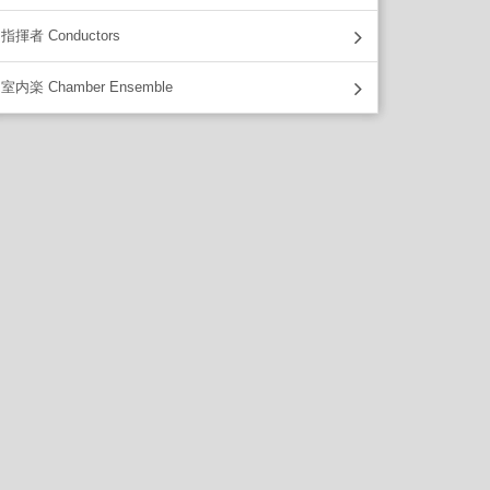
指揮者 Conductors
室内楽 Chamber Ensemble