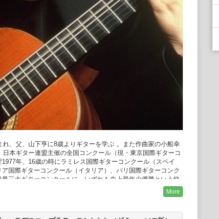
まれ、父、山下亨に8歳よりギターを学ぶ 。また作曲家の小船幸
年、日本ギター連盟主催の全国コンクール（現・東京国際ギターコ
1977年、16歳の時にラミレス国際ギターコンクール（スペイ
リア国際ギターコンクール（イタリア）、パリ国際ギターコンク
世界三大ギターコンクールに、いずれも史上最年少優勝という快
的に注目を浴びる。
More
れまでに89枚のアルバムを発表。1980年発表の自身の編曲によ
大反響を得て、翌年にはアルバムをリリース（ドイツ・レコード
火の鳥〉〈シェエラザード〉〈新世界より〉等のオーケストラ作