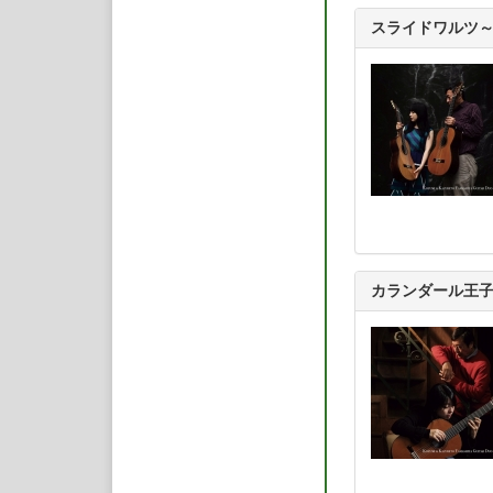
を行っている。
スライドワルツ～
国内外の現代作曲家
仁のために書かれた作
11年度文化庁芸術祭
公式サイト：
https:/
撮影：田井夙虫
提供：日本クラウン
カランダール王子