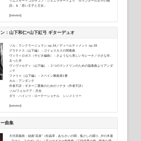
リムスキー＝コルサコフ：シェエラザードより「カランダール王子の物
語」＆「若い王子と王女」
[brinrinri]
ン：山下和仁+山下紅弓 ギターデュオ
ソル：ランクラージュマン op.34／ディベルティメント op.38
グラナドス（山下編）：ゴイェスカスの間奏曲
ヴィラ＝ロボス（サビオ編曲）：さようなら美しいモレーナ／小さな羊、
太った羊
ヴィヴァルディ（山下編）：２つのマンドリンのための協奏曲よりアンダ
ンテ
ファリャ（山下編）：スペイン舞曲第1番
カル：アンダンテ
作者不詳：ギター二重奏のためのソナタ（作者不詳）
ソル/フォルテア：月光
ダラ・ハインツ：ローテーショナル シンメトリー
[brinrinri]
ター曲集
大河原義衛：
組曲“花束”（松蟲草 , あぢさいの唄 , 鬼けしの踊り, 夕の木蓮
, アマリゝスのボレロ）／
五つのギター独奏曲（三味線風の曲 , 怪奇な踊