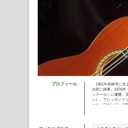
プロフィール
1961年長崎市に生
次郎に師事。1976
ンクール）に優勝。翌
ン）、アレッサンド
ール（フランス）の
挙をなし遂げ、世界
LP、CD合わせてこ
る〈展覧会の絵〉が
賞受賞）。以後、〈