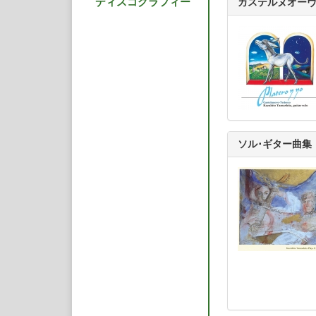
ディスコグラフィー
カステルヌオー
品をギター用に編曲し、
奏ヴァイオリン・ソ
曲』全曲を連続して
域を示した。また、
録音となったカステ
ス』、『プラテーロ
ソリストとして、レ
ゴス等の世界的指揮
弦楽団、スペイン放
ルドバ、ヤナーチェ
とする全国主要オー
ソル･ギター曲集
ソロ活動の他、ジェ
ツ（フルート）、東
リエル（ジャズ・ギ
ーのための新しいレ
働きかけ、また共同
る。作曲家より献呈
公演も数多く、ウィ
センター、シカゴ・
大ホール、テアトロ
跡をはじめ著名ホー
した大規模な国際ギ
数々招待されている
2004年からは自身
を結成し、長女（紅