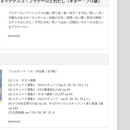
ヴォ＝テデスコ：プラテーロとわたし（ギター・ソロ版）
大きな話題となる。さらに、1989-91年にJ.S.バッハの『無伴
ナタ＆パルティータ』、『無伴奏チェロ組曲』、『リュート組
録音したシリーズは特に名高く、特殊な技法も併せて前人未踏の
プラテーロ／アンジェラスの鐘／帰り道／春／井戸／すずめ／愁い／月／
『アランフェス協奏曲』、『ソル：ギター曲全集』、世界初全曲
夕暮れのあそび／ロンサール／結核の少女／追憶／白い蝶／四月の牧歌／
カナリヤがにげた／子守むすめ／死／つばめ／日曜日／モゲールの空にい
ルヌオーヴォ＝テデスコの代表作『ゴヤによる24のカプリチョ
るプラテーロへ
とわたし』などギター本来のレパートリーも、名演の誉れ高い。
ナード・スラットキン、ラファエル・フリューベック・デ・ブル
[brinrinri]
者や、ロンドン・フィルハーモニー管弦楽団、パイヤール室内管
送交響楽団、イ・ゾリステ・ヴェネティ、オーケストラ・デ・コ
ク室内管弦楽団等と共演。日本国内では、NHK交響楽団をはじめ
ケストラと共演する。
ームズ・ゴールウェイ（フルート）、ヴォルフガング・シュル
京クヮルテット、ゲイリー・カー（コントラバス）、ラリー・コ
ター）をはじめとする名手たちとの共演でも注目を集める。ギタ
フェルナンド･ソル：作品集（全7枚）
パートリーの獲得にも積極的で、同時代の各国の作曲家たちへの
作業など、新作を生み出すためのさまざまな活動を行なってい
(1) ソル・ギター曲集
(2) エチュード選集1：30のエチュード(op.6, 29, 31, 35より)
された作品も多い。ヨーロッパ、アメリカ、アジア各地での海外
(3) エチュード選集2：24の漸進的な小品 op.44
ーン・ムジークフェライン大ホール、ニューヨーク・リンカーン
(4) エチュード選集3：ギター練習への入門 op.60
オーケストラホール、サンクトペテルブルク・フィルハーモニア
(5) エチュード選集4：31のエチュード（op.6, 29, 31, 35より）
・オリンピコ、テアトロ・レッジョ、ペルー・サクサイワマン遺
(6) 3つの社交界の小品 op.33、6つのディヴェルティメント第１集第２集
ルでリサイタルを開催する。世界各地で行われるジャンルの混交
op.1&2
ター・フェスティバルにも、クラシック・ギターの雄として、
(7) 幻想曲集 op.7,10, 59, 30, 21, 4
。
[brinrinri]
の子供たちと「山下和仁 ファミリーカルテット・クインテット」
弓）、次女（愛陽）ともギター・デュオを組み、世界各地で公演