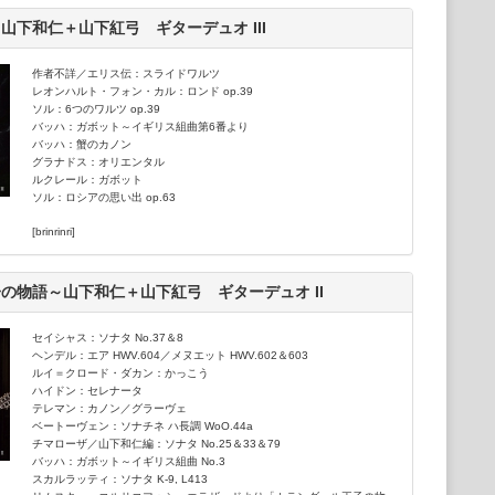
山下和仁＋山下紅弓 ギターデュオ III
、特にアジアの作曲家たちの新作委嘱初演にも意欲的で、山下和
品は60曲を越えている。CD≪黎明期の日本ギター曲集≫で平成
大賞を受賞。
作者不詳／エリス伝：スライドワルツ
レオンハルト・フォン・カル：ロンド op.39
/kazuhitoyamashita.com
ソル：6つのワルツ op.39
バッハ：ガボット～イギリス組曲第6番より
バッハ：蟹のカノン
（株）
グラナドス：オリエンタル
ルクレール：ガボット
ソル：ロシアの思い出 op.63
[brinrinri]
の物語～山下和仁＋山下紅弓 ギターデュオ II
セイシャス：ソナタ No.37＆8
ヘンデル：エア HWV.604／メヌエット HWV.602＆603
ルイ＝クロード・ダカン：かっこう
ハイドン：セレナータ
テレマン：カノン／グラーヴェ
ベートーヴェン：ソナチネ ハ長調 WoO.44a
チマローザ／山下和仁編：ソナタ No.25＆33＆79
バッハ：ガボット～イギリス組曲 No.3
スカルラッティ：ソナタ K-9, L413