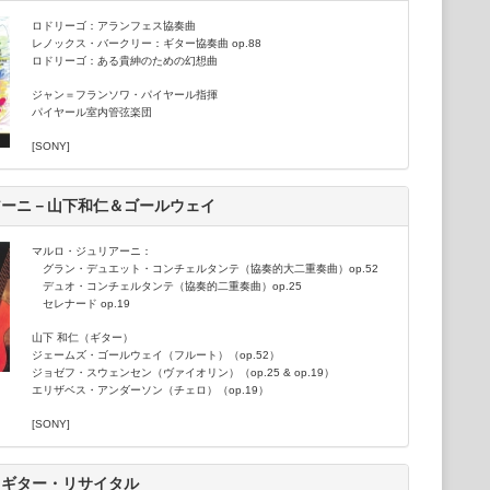
ロドリーゴ：アランフェス協奏曲
レノックス・バークリー：ギター協奏曲 op.88
ロドリーゴ：ある貴紳のための幻想曲
ジャン＝フランソワ・パイヤール指揮
パイヤール室内管弦楽団
[SONY]
アーニ－山下和仁＆ゴールウェイ
マルロ・ジュリアーニ：
グラン・デュエット・コンチェルタンテ（協奏的大二重奏曲）op.52
デュオ・コンチェルタンテ（協奏的二重奏曲）op.25
セレナード op.19
山下 和仁（ギター）
ジェームズ・ゴールウェイ（フルート）（op.52）
ジョゼフ・スウェンセン（ヴァイオリン）（op.25 & op.19）
エリザベス・アンダーソン（チェロ）（op.19）
[SONY]
～ギター・リサイタル