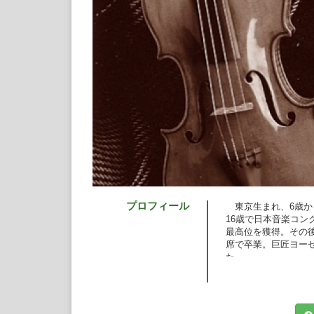
プロフィール
東京生まれ、6歳か
16歳で日本音楽コン
最高位を獲得。その
席で卒業。巨匠ヨー
た。
ユーディ・メニュー
たザルツブルク、ミ
国際音楽祭で一流オ
これまでに、シュー