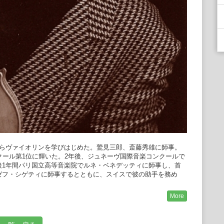
らヴァイオリンを学びはじめた。鷲見三郎、斎藤秀雄に師事。
クール第1位に輝いた。2年後、ジュネーヴ国際音楽コンクールで
後1年間パリ国立高等音楽院でルネ・ベネデッティに師事し、首
ゼフ・シゲティに師事するとともに、スイスで彼の助手を務め
インと共演したクシュタート、マルタ・アルゲリッチと共演し
More
ュンヘン、そのほか東京、エディンバラ、ベルリンなど数多くの
ーケストラや指揮者と共演している。
ベルトの全作品、及びブルッフのヴァイオリンとオーケストラ