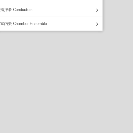
指揮者 Conductors
室内楽 Chamber Ensemble