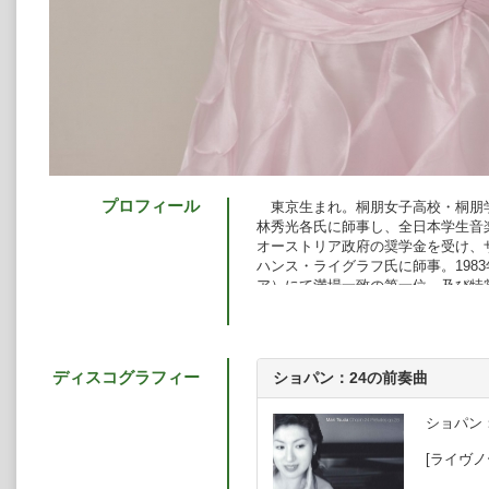
プロフィール
東京生まれ。桐朋女子高校・桐朋
林秀光各氏に師事し、全日本学生音
オーストリア政府の奨学金を受け、
ハンス・ライグラフ氏に師事。198
ア）にて満場一致の第一位、及び特
行い、数々の音楽祭に招かれた。19
賞、同年モーツァルテウム音楽院を
ル･ノルマル音楽院にてジェルメーヌ
国。
ディスコグラフィー
ショパン：24の前奏曲
以来、リサイタルでの活躍や、オ
ケストラとしては、読売日響、東京
ル、関西フィル、名古屋フィル、ア
ショパン：
ではウィーン室内管、ドレスデン・
[ライヴノ
聴衆との対話を大切にしたコンサー
ンサートを数多く行っている。CD録音