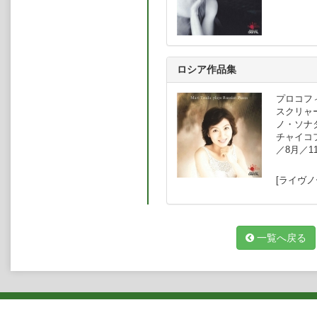
奏曲」に続き、2004年「ロシア作
術誌で叙情性と豊かな詩情が高く評
された。
ロシア作品集
プロコフィ
スクリャー
ノ・ソナタ 
チャイコフ
／8月／1
[ライヴノ
一覧へ戻る