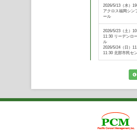
倉敷音楽祭、武生国
2026/5/13（水）1
エッケルス ハウゼ
アクロス福岡シン
ランクフルト・ホル
ール
音楽祭に招待され、
ウ、在ベルリン日本
2026/5/23（土）10
し、活動の場を広げ
11:30 リーデンロ
ソリストとして大阪
ル
フィルハーモニーバ
2026/5/24（日）11
演。
11:30 北部市民セ
２０２２年Orpheus
令和３年度坂井時忠
ヴァイオリンを西和
ート・ローデ、アミ
ット)の各氏に師事。
現在ソロ、室内楽、
使用楽器は、公益財団サ
２８年制作）である