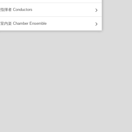
指揮者 Conductors
室内楽 Chamber Ensemble