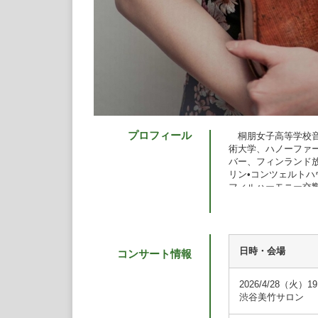
プロフィール
桐朋女子高等学校音
術大学、ハノーファ
バー、フィンランド
リン•コンツェルト
フィルハーモニー交
レンブルク・シュタ
楽団、ベルリン・ド
２０１２年ARDミ
に、オーランド国際
ール第3位、ニール
日時・会場
コンサート情報
にてHSBC賞、京都
ル第３位、ボルドー
2026/4/28（火）1
ール特別賞など多数
渋谷美竹サロン
ェル、文化庁新進芸
ジックファンデーシ