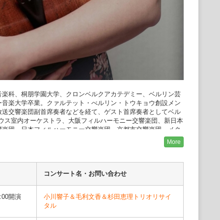
楽科、桐朋学園大学、クロンベルクアカテデミー、ベルリン芸
ー音楽大学卒業。クァルテット・べルリン・トウキョウ創設メン
放送交響楽団副首席奏者などを経て、ゲスト首席奏者としてベル
ハウス室内オーケストラ、大阪フィルハーモニー交響楽団、新日本
響楽団、日本フィルハーモニー交響楽団、京都市交響楽団、メク
ーツカペレ等に客演。またドイツカンマーフィルハーモニー管弦
More
イツ交響楽団、ベルリン・ドイツ・オペラにも客演する。
ュンヘン国際音楽コンクール弦楽四重奏部門特別賞受賞を皮切り
弦楽四重奏コンクール優勝、シューベルトと現代音楽国際コンク
セン国際室内楽コンクール第2位、エクサン・プロヴァンス音楽祭
コンサート名・お問い合わせ
青山音楽賞バロックザール賞受賞、ヨアヒム国際室内楽コンクー
国際弦楽四重奏コンクール特別賞、バンフ国際弦楽四重奏コンク
9:00開演
小川響子＆毛利文香＆杉田恵理トリオリサイ
受賞。ベルリン・ヒンデミット財団、ＮＰＯ法人イエローエンジ
タル
術家海外研修制度、野村財団、松尾学術振興財団、ロームミュー
ョンより助成を受ける。