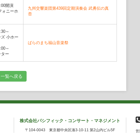
際音楽祭、グラハテン・アムステルダム、ハイデルベルクの春、
9:00開演
九州交響楽団第439回定期演奏会 武勇伝の真
ナー・マールブルク、エクサン・プロヴァンス、オスロ室内楽、フ
フォニーホ
否
ツハウゼン城、ゴスラー、ラインヘッセン、ヒッツァカーなどの
ベルリンフィルハーモニー、アムステルダム・コンセルトヘボ
大使館主催コンサートなど国内外の音楽祭、コンサートに出演
:30～
る。
ーズ 小ホー
フィルハーモニー交響楽団、フランクフルトシンフォニエッタ、
ばらのまち福山音楽祭
ーデンバーデン、東京シティ・フィルハーモニック管弦楽団と共
:00～
ンター
 Classicalよりデジタルアルバムを発売。
音楽賞受賞。
田ゆう、原田幸一郎、ヴィオラを岡田伸夫、今井信子、ハルトム
ハイ・グロス、弦楽四重奏をオリヴァー・ヴィレ(クス・クァルテ
一覧へ戻る
オーケストラ奏者として、ドイツと日本を拠点に活動している。
ントリー芸術財団貸与のPAOLO ANTONIO TESTORE（１７
。
株式会社パシフィック・コンサート・マネジメント
〒104-0043 東京都中央区湊3-10-11 第2山内ビル5F
営