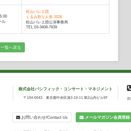
通し広範なレパートリーを誇るが、なかでもオペラやバレエの
揮される深い洞察力、演劇的表現を音楽と結び付ける手腕には定
松山バレエ団
準の演奏を引き出す技術は高く評価されている。欧州や日本国内
5:00
くるみ割り人形 2026
は《フィガロの結婚》、《ドン・ジョヴァンニ》、《コジ・ファ
ール
松山バレエ団公演事務局
魔笛》、《椿姫》、《リゴレット》、《こうもり》、《メリー・
TEL:03-3408-7939
リアの理髪師》をはじめとする多数の演目を指揮し、《後宮から
みならず演出も手掛け、初演にも数多く携わっている。バレエで
》、《白鳥の湖》、《眠りの森の美女》、《シンデレラ》、《ロ
》、《ドン・キホーテ》、《ジゼル》、《コッペリア》等、数多
一覧へ戻る
、2007年レッスンの友社より『マエストロ・ペンのお茶にしま
目“快”説と題したプログラム解説やエッセイなど、その機知に
多くのファンを得ている。東邦音楽大学では特任准教授を務め
株式会社パシフィック・コンサート・マネジメント
〒104-0043 東京都中央区湊3-10-11 第2山内ビル5F
営
お問い合わせ/Contact Us
メールマガジン会員登録