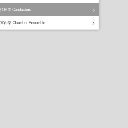
指揮者 Conductors
室内楽 Chamber Ensemble