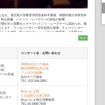
県生まれ。鹿児島大学教育学部音楽科卒業後、桐朋学園大学研究科
、秋山和慶、ハインツ・レーグナーの各氏の師事。
ルで開かれた国際セミナーでハインツ・レーグナーに認められ、最
はイエナ・フィルハーモニー管弦楽団を指揮。チューリンガー・
驚くべき才能、真にプロフェッショナルな指揮者」と絶賛され
More
ィテルベルク国際指揮者コンクールで優勝するとともに、オーケ
した。これを機にポーランド各地のオーケストラに客演し、ポー
交響楽団では客演指揮者を務めた。また、シレジア歌劇場で上演
ーロッパでのオペラ・デビューとなり、以降定期的に客演し、
コンサート名・お問い合わせ
《蝶々夫人》等、数多くの演目を指揮する。これまでに、ポーラ
ィツェ交響楽団、シレジア・フィルハーモニー交響楽団、ウッ
2026仙台オペラ協会
ルービンシュタイン・フィルハーモニー管弦楽団、台北市立交響
:00
創立50周年記念公演
る。
:00
フィガロの結婚
団と札幌交響楽団の指揮者を務めた。全国各地のオーケストラ
ホール宮城
仙台オペラ協会
東京フィルハーモニー交響楽団、新日本フィルハーモニー交響楽
TEL: 022-264-2883
東京シティ・フィルハーモニック管弦楽団、東京ニューシティ管
ハーモニー管弦楽団、山形交響楽団、千葉交響楽団、名古屋フィ
団、大阪フィルハーモニー交響楽団、日本センチュリー交響楽
松山バレエ団
5:00
モニー管弦楽団、京都市交響楽団、広島交響楽団、九州交響楽
くるみ割り人形 2026
センター
・ウインド・オーケストラを指揮している。1999年、ジャズ界
松山バレエ団公演事務局
アと共演し、絶大な信頼を寄せられた。
TEL:03-3408-7939