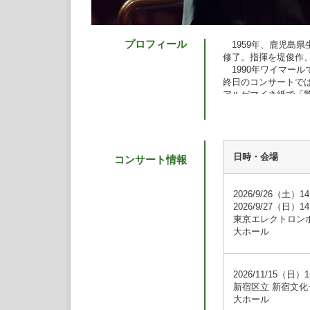
プロフィール
1959年、鹿児島
修了。指揮を堤俊作
1990年ワイマー
終日のコンサートで
アルゲマイネ紙で「
る。
1991年、第4回フ
ストラ特別賞を受賞
ランド放送クラクフ
した《トスカ》がヨ
日時・会場
コンサート情報
《ラ・ボエーム》や
ンド国立放送カトヴ
チ・アルトゥール・
2026/9/26（土）14
楽団等に客演してい
2026/9/27（日）14
帰国後は群馬交響楽
東京エレクトロン
にも客演しており、
大ホール
団、東京交響楽団、
弦楽団、仙台フィル
ルハーモニー交響楽
2026/11/15（日）1
団、関西フィルハー
新宿区立 新宿文化
団、オオサカ・シオン
大ホール
の巨匠チック・コリ