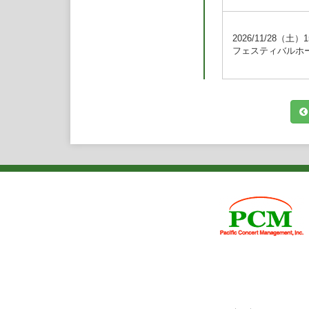
多彩なジャンルに精
舞台作品において発
評があり、常に高水
2026/11/28（土）1
において、オペラで
フェスティバルホ
ン・トゥッテ》、《
ウィドウ》、《セビ
の逃走》では指揮の
も《くるみ割り人形
メオとジュリエット
く指揮している。
執筆活動もさかんで
せんか？』を刊行。曲
飛んだ洒脱な文章は
た。