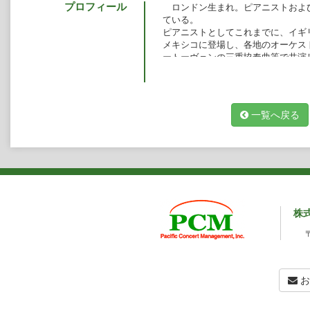
プロフィール
ロンドン生まれ。ピアニストおよ
ている。
ピアニストとしてこれまでに、イギ
メキシコに登場し、各地のオーケス
ートーヴェンの三重協奏曲等で共演
ホールでのピアノ・リサイタル・シ
マンとの共演、ヴァイオリンの藤川
ト・レーベルからのCDリリースな
作曲家としては、自身のルーツで
一覧へ戻る
日本の伝統音楽とフランス印象派の
年の作品では、松尾芭蕉の俳句をもと
塚治虫の「火の鳥」からインスピレー
年）が高評を得ている。
後進の指導にも熱心で、ニューヨ
ッジで講師を務め、ピアノ、音楽歴
執っている。また、東京ピアノコン
ロンドン生まれ。カナダ人ピアニ
株
その後、英国王立音楽院でピアノを
ィリアムズに師事。EPTA国際コン
ーヨークのマンハッタン音楽院で修
ターの博士課程でウルスラ・オッペ
文「ニコライ・メトネルの音楽形式
お
アノ作品と歌曲を披露した。