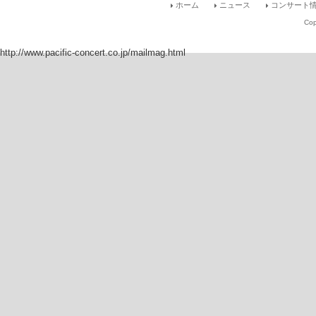
ホーム
ニュース
コンサート情
Cop
http://www.pacific-concert.co.jp/mailmag.html