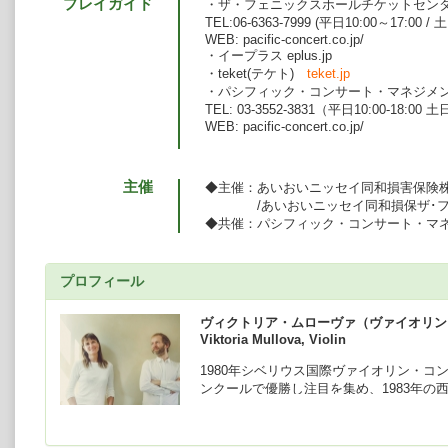
プレイガイド
・ザ・フェニックスホールチケットセン
TEL:06-6363-7999 (平日10:00～17:00 
WEB: pacific-concert.co.jp/
・イープラス eplus.jp
・teket(テケト)
teket.jp
・パシフィック・コンサート・マネジメ
TEL: 03-3552-3831（平日10:00-18:00
WEB: pacific-concert.co.jp/
主催
◆主催：あいおいニッセイ同和損害保険
/あいおいニッセイ同和損保ザ･フ
◆共催：パシフィック・コンサート・マ
プロフィール
ヴィクトリア・ムローヴァ（ヴァイオリン
Viktoria Mullova, Violin
1980年シベリウス国際ヴァイオリン・コ
ンクールで優勝し注目を集め、1983年
に、ウィーン・フィルハーモニー管弦楽団
めとする世界の主要オーケストラと、クラ
ン・メータ、サイモン・ラトル、リッカル