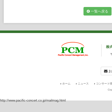
ィンク、ピエール・ブーレーズ等の指揮者
る。
一覧へ戻る
その深い音楽的探究心から、レパートリー
ン、エクスペリメンタル・ミュージックま
ジ・オブ・エンライトメント管弦楽団、イ
バロック・オーケストラ等とも共演を重ねる
ニックスからリリースした『J.S.バッハ
チナ／チェンバロ：オッタヴィオ・ダントー
ン・ソナタ＆パルティータ全集』は高い評
フィリップスとオニックスからリリース
株
ストのアラスデア・ビートソンとは、ベー
Signum Classicsからリリースしてお
してヨーロッパ、アジアで全曲ツアーを行
使用楽器は、1723年のストラディヴァリ
ニ。
お
アラスデア・ビートソン（ピアノ）
Alasdair Beatson, Pianist
ホーム
ニュース
コンサート情
ソロと室内楽で幅広い活躍を見せるスコッ
Cop
ールやキングス・プレイスのほか、バース
ビアウ等の音楽祭に出演している。またヴ
ルを開催し、ベートーヴェンのヴァイオリ
http://www.pacific-concert.co.jp/mailmag.html
音楽への献身と大胆なプログラミングには
フォーレを得意とし、多岐にわたるレパー