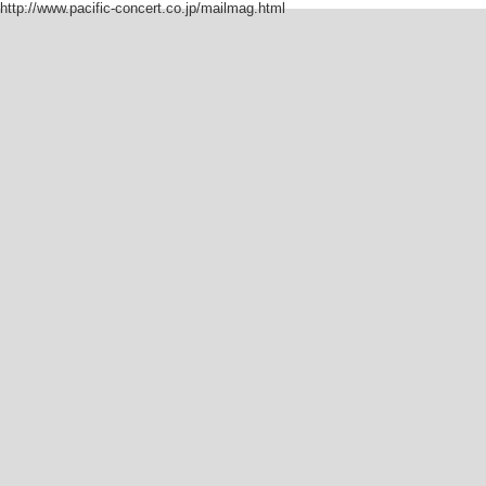
ルを開催し、ベートーヴェンのヴァイオリ
http://www.pacific-concert.co.jp/mailmag.html
音楽への献身と大胆なプログラミングには
フォーレを得意とし、多岐にわたるレパー
ォニア、モスクワ・ヴィルトゥオージ、ス
コティッシュ・アンサンブル、ロイヤル・
ルハーモニー管弦楽団等と共演している。
ベンジャミン、ハリソン・バートウィッス
ツ・ホリガー、ヘレナ・ヴィンケルマン等
英国王立音楽大学でジョン・ブレイクリー
に師事。現在、バーミンガム音楽大学で教
18年に芸術監督を務め、2019年からは
務める。