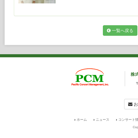
に、ウィーン・フィルハーモニー管弦楽団
めとする世界の主要オーケストラと、クラ
ン・メータ、サイモン・ラトル、リッカル
ィンク、ピエール・ブーレーズ等の指揮者
る。
一覧へ戻る
その深い音楽的探究心から、レパートリー
ン、エクスペリメンタル・ミュージックま
ジ・オブ・エンライトメント管弦楽団、イ
バロック・オーケストラ等とも共演を重ねる
ニックスからリリースした『J.S.バッハ
チナ／チェンバロ：オッタヴィオ・ダントー
ン・ソナタ＆パルティータ全集』は高い評
フィリップスとオニックスからリリース
株
ストのアラスデア・ビートソンとは、ベー
Signum Classicsからリリースしてお
してヨーロッパ、アジアで全曲ツアーを行
使用楽器は、1723年のストラディヴァリ
ニ。
お
アラスデア・ビートソン（ピアノ）
Alasdair Beatson, Pianist
ホーム
ニュース
コンサート情
ソロと室内楽で幅広い活躍を見せるスコッ
Cop
ールやキングス・プレイスのほか、バース
ビアウ等の音楽祭に出演している。またヴ