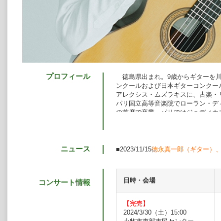
プロフィール
徳島県出まれ。9歳からギターを川
ンクールおよび日本ギターコンクー
アレクシス・ムズラキスに、古楽・リ
パリ国立高等音楽院でローラン・ディ
の首席で卒業。パリではジュディカ
グロンドーナ、ゾーラン・ドゥキッ
講し、キジアーナ音楽院ではオスカ
た。
数多くの国際コンクールで優秀な成
ニュース
■2023/11/15
徳永真一郎（ギター）
ー・コンクール（ギリシャ）のコン
2008年ナクソス国際ギター・コンク
国際ギター・コンクール（ポーランド
日時・会場
コンサート情報
ーニュ・ビヤンクール現代音楽コンクール（フラ
2016》で審査員特別賞の〈課題曲
2017年、マドリッドのソフィア
【完売】
サンブルのための小協奏曲》をジョ
2024/3/30（土）15:00
エクストレモとの共演で世界初演し