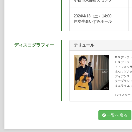
小牧市東部市民センター
ナ音楽祭（共演小林真理、メゾソプ
音楽祭にも出演している。
近年のハイライトは、2022年東京
2024/4/13（土）
14:00
コンテンポラリーへ)」、2019年
住友生命いずみホール
ほか、全国各地でリサイタルや室内楽
わりに』の撮影協力にも携わる。ま
も活動している。
2018年7月、マイスターミュー
ディスコグラフィー
テリュール
ンスの作品を集めたデビュー・アル
は、平成30年度文化庁芸術祭のレ
成30年度よんでん芸術文化奨励賞受
R.S.デ・
パリ在学中は、ヤマハ音楽振興会
E.S.デ・
ド・フォッサ
ADAMI財団奨学生として研鑽を積
ホセ：ソナ
ディアンス：
クープラン
ミュライユ
[マイスター
一覧へ戻る